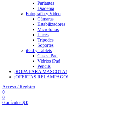
Parlantes
Diadema
Fotografia y Video
Cámaras
Estabilizadores
Microfonos
Luces
Tripodes
Soportes
iPad y Tablets
Cases iPad
Vidrios iPad
Pencils
¡ROPA PARA MASCOTA!
¡OFERTAS RELAMPAGO!
Acceso / Registro
0
0
0
artículos
$
0