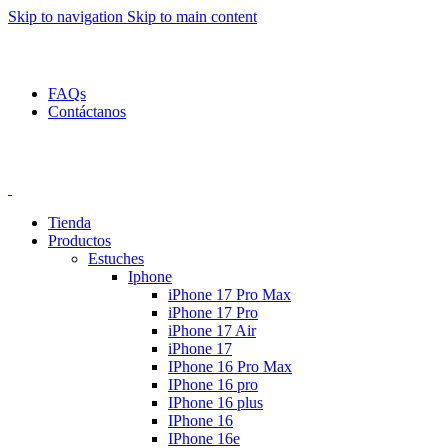
Skip to navigation
Skip to main content
asta 50% de descuento en productos seleccionados!
Envío grati
FAQs
Contáctanos
asta 50% de descuento en productos seleccionados!
Envío grati
Tienda
Productos
Estuches
Iphone
iPhone 17 Pro Max
iPhone 17 Pro
iPhone 17 Air
iPhone 17
IPhone 16 Pro Max
IPhone 16 pro
IPhone 16 plus
IPhone 16
IPhone 16e