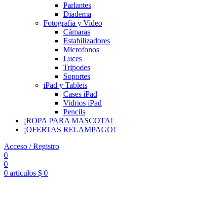
Parlantes
Diadema
Fotografia y Video
Cámaras
Estabilizadores
Microfonos
Luces
Tripodes
Soportes
iPad y Tablets
Cases iPad
Vidrios iPad
Pencils
¡ROPA PARA MASCOTA!
¡OFERTAS RELAMPAGO!
Acceso / Registro
0
0
0
artículos
$
0