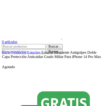
0
artículos
Buscar...
Buscar...
Inicio
Productos
Estuches
Estuche Resistente Antigolpes Doble
Capa Protección Anticaidas Grado Miliar Para iPhone 14 Pro Max
Agotado